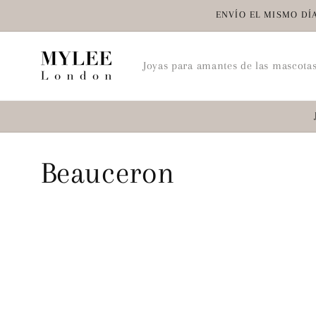
Ir
ENVÍO EL MISMO DÍA
directamente
al contenido
Joyas para amantes de las mascota
C
Beauceron
o
l
e