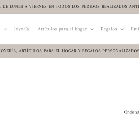
 DE LUNES A VIERNES EN TODOS LOS PEDIDOS REALIZADOS ANTES
s
Joyería
Artículos para el hogar
Regalos
Emb
JOYERÍA, ARTÍCULOS PARA EL HOGAR Y REGALOS PERSONALIZADO
Ordena