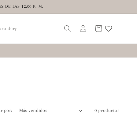
 DE LAS 12:00 P. M.
Iniciar
Carrito
roidery
sesión
S
r por:
0 productos