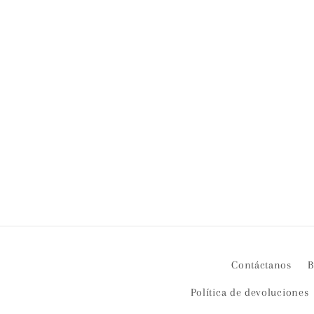
c
c
i
ó
n
:
Contáctanos
B
Política de devoluciones