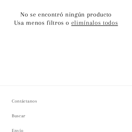
c
i
No se encontró ningún producto
Usa menos filtros o
elimínalos todos
ó
n
:
Contáctanos
Buscar
Envío