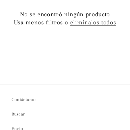
c
i
No se encontró ningún producto
Usa menos filtros o
elimínalos todos
ó
n
:
Contáctanos
Buscar
Envío